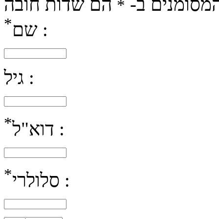
מסומנים ב-
הם שדות חובה
*
*
שם :
גיל :
*
דוא"ל :
*
סלולרי :