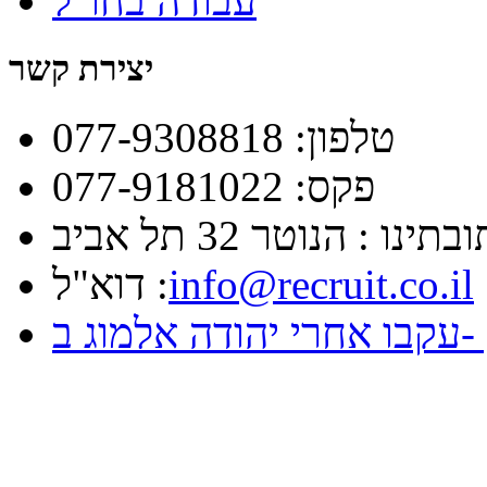
עבודה בחו"ל
יצירת קשר
טלפון: 077-9308818
פקס: 077-9181022
תינו : הנוטר 32 תל אביב
info@recruit.co.il
דוא"ל :
goog+