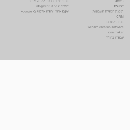
השמה
כתובתינו : הנוטר 32 תל אביב
דרושים
דוא"ל :
info@recruit.co.il
תוכנת הנהלת חשבונות
עקבו אחרי יהודה אלמוג ב- google+
CRM
בניית אתרים
website creation software
icon maker
עבודה בחו"ל