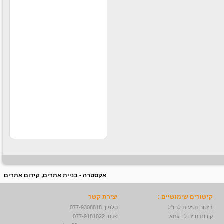
קוסמטיקה וים המלח בקניוני
ענק לחברה
עבודה חוקית בחו״ל
עבודה חוקית בחו״ל לבעלי
דרכון ישראלי תנאים מעולים
לרציניים למידע נוסף לחצו
על הקישור -
עבודה מאתגרת
בדרא"פ
לחברה ותיקה ורצינית דרושים
סופרסטארים לעבודה בדרום
אפריקה תרבות צריכה חזקה
ותנאים מעולים למתאימים
אקסטרה - בניית אתרים, קידום אתרים
קישורים שימושיים :
יצירת קשר
ביטוח נסיעות לחו"ל
טלפון: 077-9308818
קורות חיים לדוגמא
פקס: 077-9181022