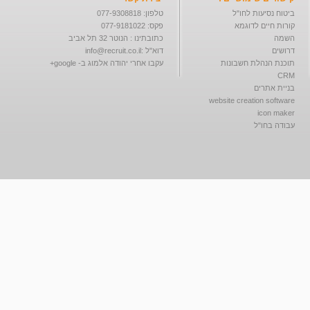
ביטוח נסיעות לחו"ל
טלפון: 077-9308818
קורות חיים לדוגמא
פקס: 077-9181022
השמה
כתובתינו : הנוטר 32 תל אביב
דרושים
דוא"ל :
info@recruit.co.il
תוכנת הנהלת חשבונות
עקבו אחרי יהודה אלמוג ב- google+
CRM
בניית אתרים
website creation software
icon maker
עבודה בחו"ל