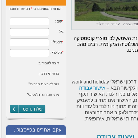
עבודה אטרקטיבית
בסינגפור לבעלי תואר
השדות המסומנים ב-
*
הם שדות חובה
בלבד
לקניוני ענק במרכז העסקים
*
שם :
של המזרח דרושים רציניים
וצר נשימה – עבודה בניו זילנד
שרוצים להרוויח בגדול אישורי
עבודה
גיל :
עבודה באנגליה,
ת השמש, לכן מוצרי קוסמטיקה
אירלנד, סקוטלנד
*
דוא"ל :
לבעלי דרכון אירופאי עדיפות
אוכלוסיה המקומית. רבים מהם
לבעלי נסיון בים המלח,
נים.
תנאים מדהימים מעניין?
*
סלולרי :
לחצו על הקישור הבא -
מכירות באנגליה מוצרי
רוצה לעבוד ב:
הדגמה – ים המלח
מיישרים צעצועים ועוד
ברשותי דרכון:
ברחבי אנגליה דרושים אנשי
לבעלי דרכון ישראלי ניתן להוציא ויזת עבודה לבעלי דרכון ישראלי work and holiday
מכירות ומנהלים לרשת חנויות
ויזה לארצות הברית?
מתאים רק לבעלי דרכון
אישור עבודה
אירופאי אפשרות לקידום
עבודה באוסטרליה
רות עבודה לישראלים בניו זילנד, האישור תקף
מתי אני רוצה לנסוע?
לחברה ותיקה דרושים
, האישור אינו מחייב למעסיק
לעבודה במכירת מוצרי
קוסמטיקה וים המלח ברחבי
 זו מתוך ניו זילנד כל עוד ויזת
היבשת חברה מקצועית,
ילנד ולעקוב אחר ההוראות.
אמינה
אזרחות ישראלית, אירופאית,
עבודה בפיליפינים –
אישור עבודה
עקבו אחרינו בפייסבוק :
לעבודה בפיליפינים דרושים
אנשי מכירות למכירת מוצרי
שעות עבודה