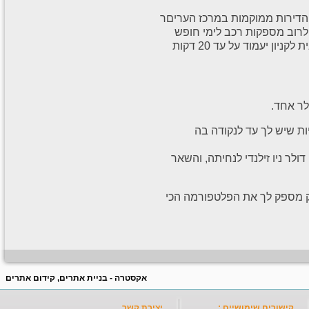
 הדירות ממוקמות במרכז העריםר
לרוב מספקות רכב לימי חופש
ולשעות הפנאי אחרי העבודה. מרחק הנסיעה מהבית לקניון יעמוד על עד 20 דקות
ת שיש לך עד לנקודה בה
עלות כרטיס טיסה, עלות ויזת העבודה ועוד כ 1000 דולר ניו זילנדי לנחיתה, והשאר
ק מספק לך את הפלטפורמה הכי
אקסטרה - בניית אתרים, קידום אתרים
קישורים שימושיים :
יצירת קשר