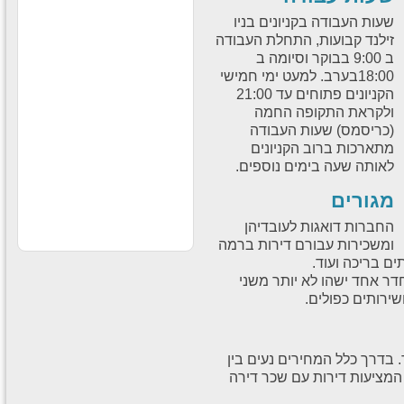
קוסמטיקה וים המלח בקניוני
ענק לחברה
שעות העבודה בקניונים בניו
עבודה חוקית בחו״ל
זילנד קבועות, התחלת העבודה
עבודה חוקית בחו״ל לבעלי
ב 9:00 בבוקר וסיומה ב
דרכון ישראלי תנאים מעולים
18:00בערב. למעט ימי חמישי
לרציניים למידע נוסף לחצו
על הקישור -
הקניונים פתוחים עד 21:00
ולקראת התקופה החמה
עבודה מאתגרת
(כריסמס) שעות העבודה
בדרא"פ
מתארכות ברוב הקניונים
לחברה ותיקה ורצינית דרושים
סופרסטארים לעבודה בדרום
לאותה שעה בימים נוספים.
אפריקה תרבות צריכה חזקה
ותנאים מעולים למתאימים
מגורים
החברות דואגות לעובדיהן
ומשכירות עבורם דירות ברמה
ים בריכה ועוד.
דר אחד ישהו לא יותר משני
שירותים כפולים.
 בדרך כלל המחירים נעים בין
ברות המציעות דירות עם שכר דירה