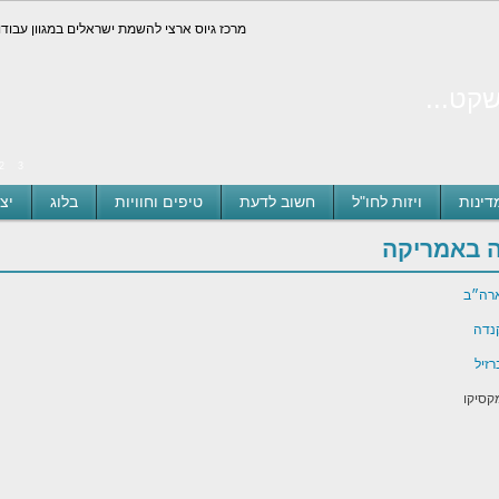
קט...
2
3
דינות
ויזות לחו"ל
חשוב לדעת
טיפים וחוויות
בלוג
יצ
ה באמריקה
ארה״ב
נדה
זיל
קסיקו