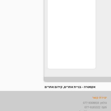
קוסמטיקה וים המלח בקניוני
ענק לחברה
עבודה חוקית בחו״ל
עבודה חוקית בחו״ל לבעלי
דרכון ישראלי תנאים מעולים
לרציניים למידע נוסף לחצו
על הקישור -
עבודה מאתגרת
בדרא"פ
לחברה ותיקה ורצינית דרושים
סופרסטארים לעבודה בדרום
אפריקה תרבות צריכה חזקה
ותנאים מעולים למתאימים
אקסטרה - בניית אתרים, קידום אתרים
יצירת קשר
טלפון: 077-9308818
פקס: 077-9181022