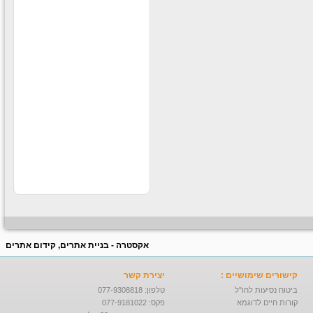
קוסמטיקה וים המלח בקניוני
ענק לחברה
עבודה חוקית בחו״ל
עבודה חוקית בחו״ל לבעלי
דרכון ישראלי תנאים מעולים
לרציניים למידע נוסף לחצו
על הקישור -
עבודה מאתגרת
בדרא"פ
לחברה ותיקה ורצינית דרושים
סופרסטארים לעבודה בדרום
אפריקה תרבות צריכה חזקה
ותנאים מעולים למתאימים
אקסטרה - בניית אתרים, קידום אתרים
קישורים שימושיים :
יצירת קשר
ביטוח נסיעות לחו"ל
טלפון: 077-9308818
קורות חיים לדוגמא
פקס: 077-9181022