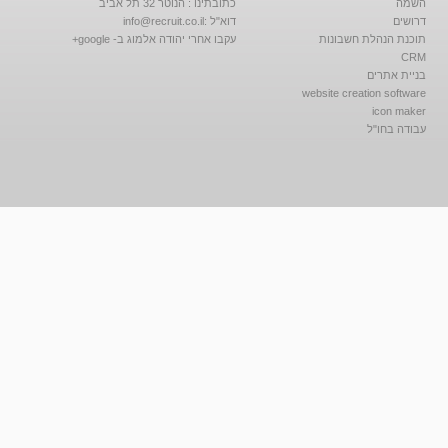
השמה
כתובתינו : הנוטר 32 תל אביב
דרושים
דוא"ל :
info@recruit.co.il
תוכנת הנהלת חשבונות
עקבו אחרי יהודה אלמוג ב- google+
CRM
בניית אתרים
website creation software
icon maker
עבודה בחו"ל