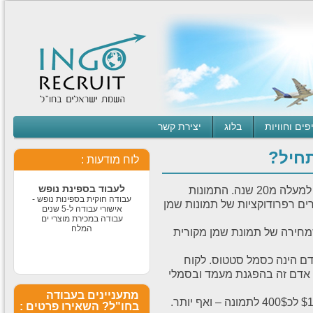
עבודה חוקית בחו״ל
עבודה חוקית בחו״ל לבעלי
דרכון ישראלי תנאים מעולים
לרציניים למידע נוסף לחצו
על הקישור -
1
2
3
עבודה מאתגרת
פים וחוויות
בלוג
יצירת קשר
בדרא"פ
לחברה ותיקה ורצינית דרושים
תחיל?
סופרסטארים לעבודה בדרום
לוח מודעות :
אפריקה תרבות צריכה חזקה
ותנאים מעולים למתאימים
לעבוד בספינת נופש
עבודה בחו"ל במכירת תמונות שמן מתבצעת כבר למעלה מ20 שנה. התמונות
עבודה חוקית בספינות נופש -
רים רפרודוקציות של תמונות שמן
אישורי עבודה ל-5 שנים
עבודה במכירת מוצרי ים
המלח
מחירה של תמונת שמן מקורית
ויזת טיול ועבודה
ם הינה כסמל סטטוס. לקוח
בגרמניה
 אדם זה בהפגנת מעמד ובסמלי
חדש חדש חדש נכון לסוף
פברואר 2016 ויזת עבודה
מתעניינים בעבודה
וטיול לבעלי דרכון ישראלי
בחו"ל? השאירו פרטים :