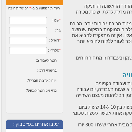
עבודה אטרקטיבית
 הדרך הראשונה והוותיקה
בסינגפור לבעלי תואר
השדות המסומנים ב-
*
הם שדות חובה
ה הבאה הינה שיטת הDTD – מכירה מדלת לדלת. שיטת מכירה
בלבד
לקניוני ענק במרכז העסקים
*
שם :
של המזרח דרושים רציניים
ות מכירה גבוהות יותר. מכירה
שרוצים להרוויח בגדול אישורי
 הגלריה ממוקמת במיקום שנחשב
עבודה
גיל :
עבודה באנגליה,
ליו. אין זה מתפקידו להביא את
אירלנד, סקוטלנד
*
דוא"ל :
ר לעזור ללקוח להוציא יותר
לבעלי דרכון אירופאי עדיפות
לבעלי נסיון בים המלח,
תנאים מדהימים מעניין?
*
סלולרי :
לחצו על הקישור הבא -
ן ובעבודה זו מתח הרווחים
מכירות באנגליה מוצרי
רוצה לעבוד ב:
הדגמה – ים המלח
מיישרים צעצועים ועוד
ברשותי דרכון:
יה
ברחבי אנגליה דרושים אנשי
מכירות ומנהלים לרשת חנויות
ויזה לארצות הברית?
מתאים רק לבעלי דרכון
ת ועבודה בקניונים
אירופאי אפשרות לקידום
עבודה באוסטרליה
וא שעות העבודה, יום עבודה
מתי אני רוצה לנסוע?
לחברה ותיקה דרושים
ן רב ליהנות מעצם השהייה
לעבודה במכירת מוצרי
קוסמטיקה וים המלח ברחבי
היבשת חברה מקצועית,
שעות ביום.
אמינה
עסקה אחת אפשר לעשות סכומי
עבודה בפיליפינים –
אישור עבודה
עקבו אחרינו בפייסבוק :
וניתן לשיקולו האישי של הסוכן בשטח, כלומר לצאת מבית אחרי שעה ו 300 יורו
לעבודה בפיליפינים דרושים
אנשי מכירות למכירת מוצרי