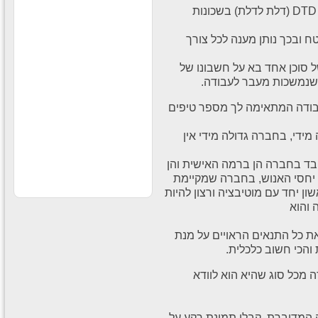
קוסמטיקה וים המלח בקניוני
העבודה מתבצעת בשיטת המכירות היעילה ביותר DTD (דלת לדלת) בשכונות
ענק לחברה
עבודה חוקית בחו״ל
 ובכך נותן מענה לכל צורך
עבודה חוקית בחו״ל לבעלי
דרכון ישראלי תנאים מעולים
לרציניים למידע נוסף לחצו
ל סוכן אחד בא על חשבונו של
על הקישור -
 שנמשכות מעבר לעבודה.
עבודה מאתגרת
בודה המתאימה לך מספר טיפים
בדרא"פ
לחברה ותיקה ורצינית דרושים
סופרסטארים לעבודה בדרום
ידי, בחברה גדולה מידי אין
אפריקה תרבות צריכה חזקה
ותנאים מעולים למתאימים
ובד בחברה הן ברמה האישית והן
 יחסי האנוש, בחברה שמקיימת
 יחד עם מוטיבציה ורצון להיות
 והוא
 כל התנאים הראויים על מנת
הכי חשוב כלכלית.
 מכל סוג שהיא הוא לוודא
המדוברת, קבלו תמונת רקע על