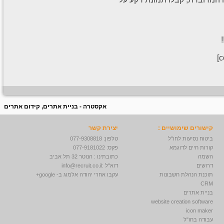
אקסטרה - בניית אתרים, קידום אתרים
קישורים שימושיים :
יצירת קשר
ביטוח נסיעות לחו"ל
טלפון: 077-9308818
קורות חיים לדוגמא
פקס: 077-9181022
השמה
כתובתינו : הנוטר 32 תל אביב
דרושים
דוא"ל :
info@recruit.co.il
תוכנת הנהלת חשבונות
עקבו אחרי יהודה אלמוג ב- google+
CRM
בניית אתרים
website creation software
icon maker
עבודה בחו"ל