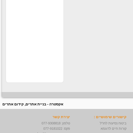
קוסמטיקה וים המלח בקניוני
ענק לחברה
עבודה חוקית בחו״ל
עבודה חוקית בחו״ל לבעלי
דרכון ישראלי תנאים מעולים
לרציניים למידע נוסף לחצו
על הקישור -
עבודה מאתגרת
בדרא"פ
לחברה ותיקה ורצינית דרושים
סופרסטארים לעבודה בדרום
אפריקה תרבות צריכה חזקה
ותנאים מעולים למתאימים
אקסטרה - בניית אתרים, קידום אתרים
קישורים שימושיים :
יצירת קשר
ביטוח נסיעות לחו"ל
טלפון: 077-9308818
קורות חיים לדוגמא
פקס: 077-9181022