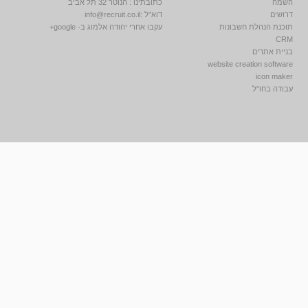
השמה
כתובתינו : הנוטר 32 תל אביב
דרושים
דוא"ל :
info@recruit.co.il
תוכנת הנהלת חשבונות
עקבו אחרי יהודה אלמוג ב- google+
CRM
בניית אתרים
website creation software
icon maker
עבודה בחו"ל