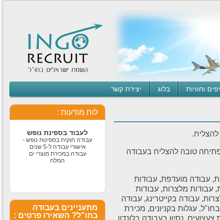
עבודה חוקית בחו״ל
עבודה חוקית בחו״ל לבעלי
דרכון ישראלי תנאים מעולים
לרציניים למידע נוסף לחצו
על הקישור -
1
2
3
עבודה מאתגרת
פים וחוויות
בלוג
יצירת קשר
בדרא"פ
לחברה ותיקה ורצינית דרושים
סופרסטארים לעבודה בדרום
לוח מודעות :
אפריקה תרבות צריכה חזקה
ותנאים מעולים למתאימים
לעבוד בספינת נופש
 להצליח.
עבודה חוקית בספינות נופש -
אישורי עבודה ל-5 שנים
תיחה טובה להצליח בעבודה
עבודה במכירת מוצרי ים
המלח
ת, עבודה מועדפת, עבודות
ויזת טיול ועבודה
בגרמניה
 עבודות מלצרות, עבודות
חדש חדש חדש נכון לסוף
רות, עבודה בקייטרינג, עבודה
פברואר 2016 ויזת עבודה
מתעניינים בעבודה
ו"ל, עגלות בקניונים, מכירת
וטיול לבעלי דרכון ישראלי
בחו"ל? השאירו פרטים :
עצועים, נסיון בעבודה בלונדון,