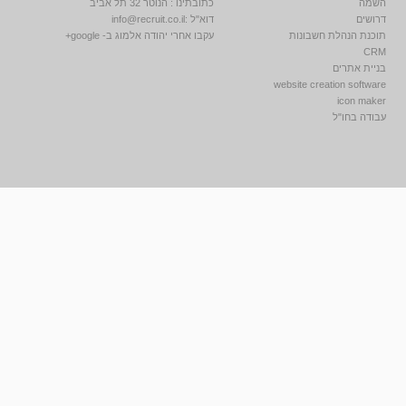
השמה
כתובתינו : הנוטר 32 תל אביב
דרושים
דוא"ל :
info@recruit.co.il
תוכנת הנהלת חשבונות
עקבו אחרי יהודה אלמוג ב- google+
CRM
בניית אתרים
website creation software
icon maker
עבודה בחו"ל