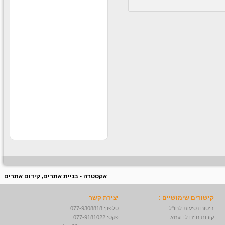
קוסמטיקה וים המלח בקניוני
ענק לחברה
עבודה חוקית בחו״ל
עבודה חוקית בחו״ל לבעלי
דרכון ישראלי תנאים מעולים
לרציניים למידע נוסף לחצו
על הקישור -
עבודה מאתגרת
בדרא"פ
לחברה ותיקה ורצינית דרושים
סופרסטארים לעבודה בדרום
אפריקה תרבות צריכה חזקה
ותנאים מעולים למתאימים
אקסטרה - בניית אתרים, קידום אתרים
קישורים שימושיים :
יצירת קשר
ביטוח נסיעות לחו"ל
טלפון: 077-9308818
קורות חיים לדוגמא
פקס: 077-9181022