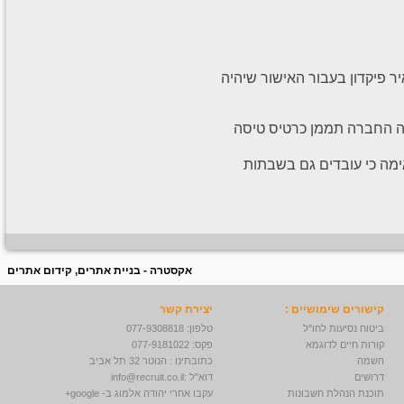
 פיקדון בעבור האישור שיהיה
זה החברה תממן כרטיס טיסה
מה כי עובדים גם בשבתות
אקסטרה - בניית אתרים, קידום אתרים
קישורים שימושיים :
יצירת קשר
ביטוח נסיעות לחו"ל
טלפון: 077-9308818
קורות חיים לדוגמא
פקס: 077-9181022
השמה
כתובתינו : הנוטר 32 תל אביב
דרושים
דוא"ל :
info@recruit.co.il
תוכנת הנהלת חשבונות
עקבו אחרי יהודה אלמוג ב- google+