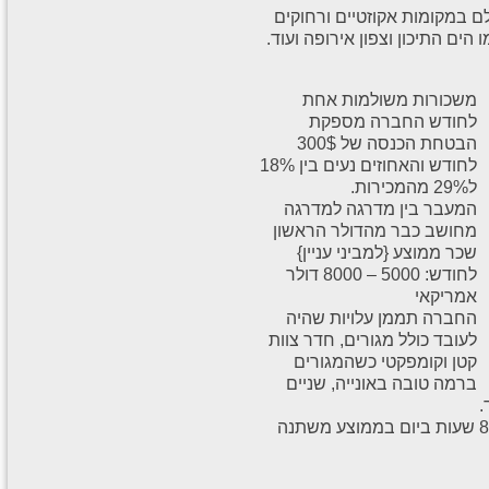
ם במקומות אקוזטיים ורחוקים
הים התיכון וצפון אירופה ועוד.
משכורות משולמות אחת
לחודש החברה מספקת
הבטחת הכנסה של 300$
לחודש והאחוזים נעים בין 18%
ל29% מהמכירות.
המעבר בין מדרגה למדרגה
מחושב כבר מהדולר הראשון
שכר ממוצע {למביני עניין}
לחודש: 5000 – 8000 דולר
אמריקאי
החברה תממן עלויות שהיה
לעובד כולל מגורים, חדר צוות
קטן וקומפקטי כשהמגורים
ברמה טובה באונייה, שניים
.
עובדים 7 ימים בשבוע במשמרות שנעות בין 6 עד 8 שעות ביום בממוצע משתנה