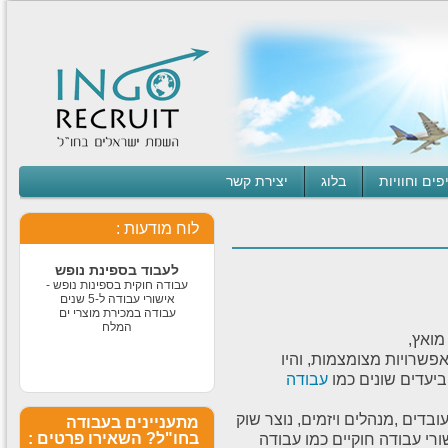
עבודה חוקית בחו״ל
עבודה חוקית בחו״ל לבעלי
דרכון ישראלי תנאים מעולים
לרציניים למידע נוסף לחצו
על הקישור -
1
2
3
עבודה מאתגרת
פים וחוויות
בלוג
יצירת קשר
בדרא"פ
לחברה ותיקה ורצינית דרושים
סופרסטארים לעבודה בדרום
לוח מודעות :
אפריקה תרבות צריכה חזקה
ותנאים מעולים למתאימים
לעבוד בספינת נופש
עבודה חוקית בספינות נופש -
אישורי עבודה ל-5 שנים
עבודה במכירת מוצרי ים
המלח
מואץ,
אפשרויות מצומצמות, והיו
ויזת טיול ועבודה
ביעדים שונים כמו
עבודה
בגרמניה
חדש חדש חדש נכון לסוף
פברואר 2016 ויזת עבודה
דים ,מנהלים ויזמים, נוצר שוק
מתעניינים בעבודה
וטיול לבעלי דרכון ישראלי
ורי עבודה חוקיים כמו עבודה
בחו"ל? השאירו פרטים :