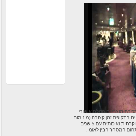
קוסמטיקה וים המלח בקניוני
ענק לחברה
עבודה חוקית בחו״ל
עבודה חוקית בחו״ל לבעלי
דרכון ישראלי תנאים מעולים
לרציניים למידע נוסף לחצו
על הקישור -
עבודה מאתגרת
בדרא"פ
לחברה ותיקה ורצינית דרושים
סופרסטארים לעבודה בדרום
אפריקה תרבות צריכה חזקה
ותנאים מעולים למתאימים
כירת מוצרי ים המלח אישורי
ים בתקופת זמן קצובה (מינימום
4 חודשי התחייבות) ביעדים שונים בחברת בוטיק יוקרתית ואיכותית עם 5 שנים