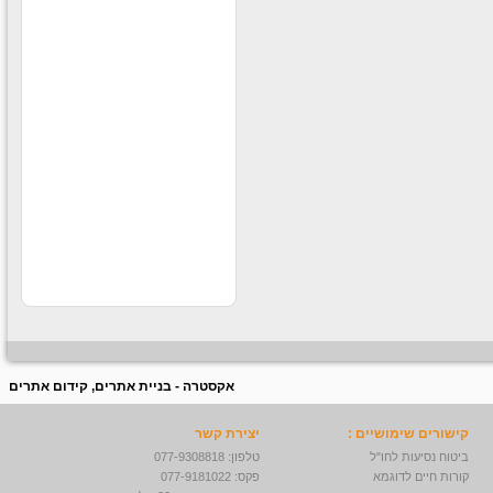
קוסמטיקה וים המלח בקניוני
ענק לחברה
עבודה חוקית בחו״ל
עבודה חוקית בחו״ל לבעלי
דרכון ישראלי תנאים מעולים
לרציניים למידע נוסף לחצו
על הקישור -
עבודה מאתגרת
בדרא"פ
לחברה ותיקה ורצינית דרושים
סופרסטארים לעבודה בדרום
אפריקה תרבות צריכה חזקה
ותנאים מעולים למתאימים
אקסטרה - בניית אתרים, קידום אתרים
קישורים שימושיים :
יצירת קשר
ביטוח נסיעות לחו"ל
טלפון: 077-9308818
קורות חיים לדוגמא
פקס: 077-9181022