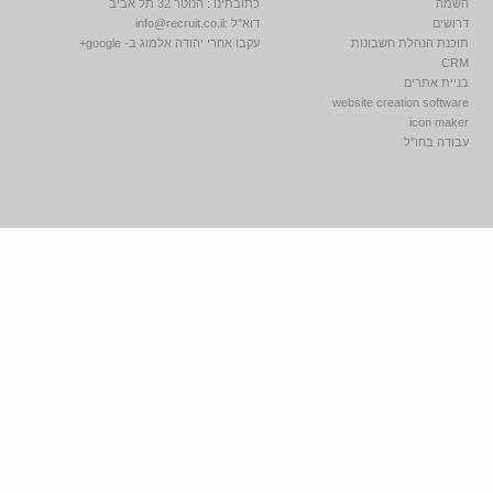
השמה
כתובתינו : הנוטר 32 תל אביב
דרושים
דוא"ל :
info@recruit.co.il
תוכנת הנהלת חשבונות
עקבו אחרי יהודה אלמוג ב- google+
CRM
בניית אתרים
website creation software
icon maker
עבודה בחו"ל